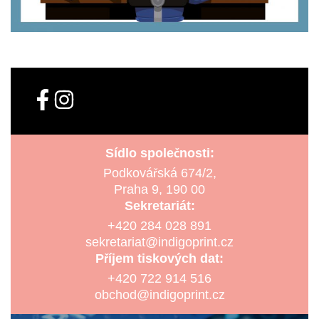
Sídlo společnosti:
Podkovářská 674/2,
Praha 9, 190 00
Sekretariát:
+420 284 028 891
sekretariat@indigoprint.cz
Příjem tiskových dat:
+420 722 914 516
obchod@indigoprint.cz